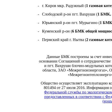
- г. Киров мкр. Радужный (
1 газовая кот
- Слободской р-он пгт. Вахруши (
1 БМК,
- Юрьянский р-он пгт. Мурыгино (
1 БМК
- Куменский р-он (
6 БМК общей мощнос
- Пермский край г. Нытва (
2 газовые ко
Данные БМК построены за счет инвес
основании Соглашений о сотрудничестве п
и пгт. Вахруши блочно-модульных кот
области, ЗАО «Межрегионэнергогаз», 
«Межрегионтеплоэнерго»,
Общество осуществляет эксплуатацию к
801494 от 27 июля 2016. Информация 
Федеральной службы по экологическому
предоставленных в соответствии с Фед
(gosn