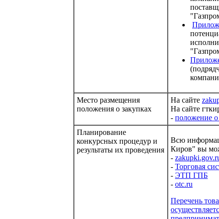
поставщ
"Газпро
Прилож
потенци
исполни
"Газпро
Прилож
(подряд
компани
Место размещения
На сайте
zakup
положения о закупках
На сайте гтки
-
положение о
Планирование
Всю информац
конкурсных процедур и
Киров" вы мо
результаты их проведения
-
zakupki.gov.r
-
Торговая сис
-
ЭТП ГПБ
-
otc.ru
Перечень това
осуществляетс
предпринимат