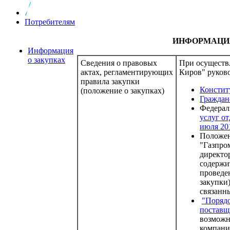
Потребителям
ИНФОРМАЦИЯ
Информация
о закупках
Сведения о правовых
При осуществ
актах, регламентирующих
Киров" руково
правила закупки
Констит
(положение о закупках)
Граждан
Федерал
услуг о
июля 20
Положен
"Газпро
директо
содержи
проведе
закупки)
связанн
"Порядо
поставщ
возможн
компани