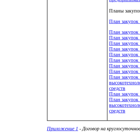
Планы закупок
План закупок 
План закупок 
План закупок
План закупок
План закупок
План закупок
План закупок
План закупок
План закупок
План закупок
высокотехнол
средств
План закупок
План закупок
высокотехнол
средств
Приложение 1
- Договор на круглос